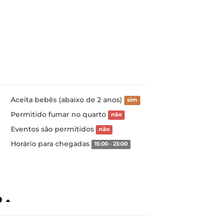
Aceita bebês (abaixo de 2 anos)
sim
Permitido fumar no quarto
não
Eventos são permitidos
não
Horário para chegadas
15:00 - 23:00
o