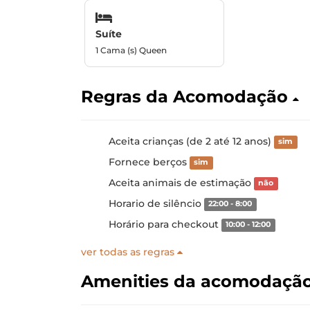
Suíte
1 Cama (s) Queen
Regras da Acomodação
Aceita crianças (de 2 até 12 anos)
sim
Fornece berços
sim
Aceita animais de estimação
não
Horario de silêncio
22:00 - 8:00
Horário para checkout
10:00 - 12:00
ver todas as regras
Amenities da acomodaçã