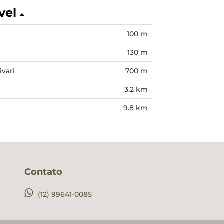
vel
100 m
130 m
vari
700 m
e
3.2 km
9.8 km
Contato
(12) 99641-0085