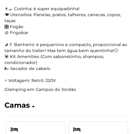
👩‍🍳 Cozinha: é super equipadinha!
🍽 Utensílios: Panelas, pratos, talheres, canecas, copos,
taças
🎛️ Fogão
🧊 Frigobar
🚽🚿 Banheiro: é pequenino e compacto, proporcional ao
tamanho do trailer! Mas tem água bem quentinha!🙂
💟 Kit Amenities (Com sabonetinho, shampoo,
condicionador)
🌬️ Secador de cabelo
⚡ Voltagem: Retrô: 220V
Glamping em Campos do Jordão
Camas